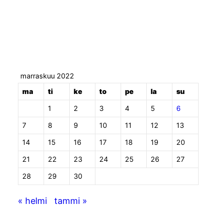
urheilemalla
marraskuu 2022
ma
ti
ke
to
pe
la
su
1
2
3
4
5
6
7
8
9
10
11
12
13
14
15
16
17
18
19
20
21
22
23
24
25
26
27
28
29
30
« helmi
tammi »