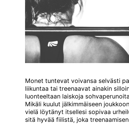
Monet tuntevat voivansa selvästi pa
liikuntaa tai treenaavat ainakin sillo
luonteeltaan laiskoja sohvaperunoita,
Mikäli kuulut jälkimmäiseen joukkoon, 
vielä löytänyt itsellesi sopivaa urh
sitä hyvää fiilistä, joka treenaamise