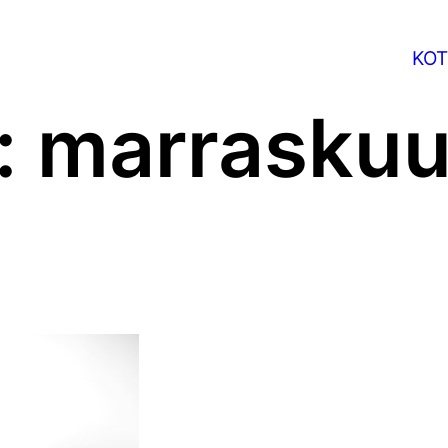
KOT
:
marrasku