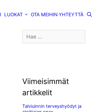
SEARC
I
LUOKAT
OTA MEIHIN YHTEYTTÄ
u
Search
for:
Viimeisimmät
artikkelit
Talviuinnin terveyshyödyt ja
aloittajan opas