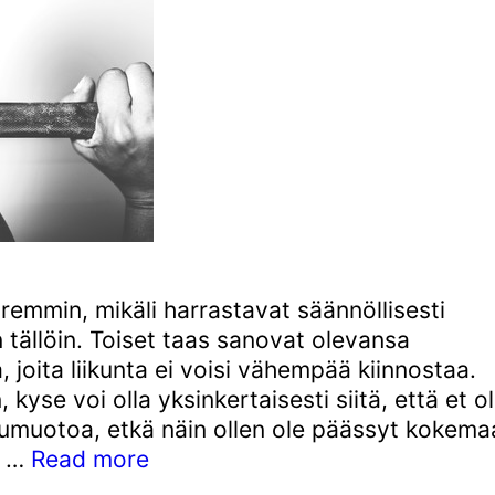
remmin, mikäli harrastavat säännöllisesti
in tällöin. Toiset taas sanovat olevansa
 joita liikunta ei voisi vähempää kiinnostaa.
kyse voi olla yksinkertaisesti siitä, että et o
eilumuotoa, etkä näin ollen ole päässyt kokem
Lisää
n …
Read more
terveyttä